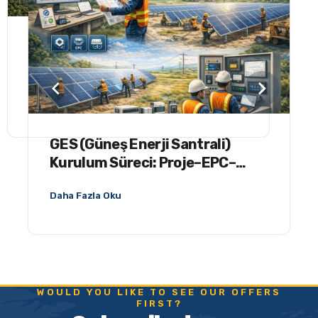
YG / OG / AG Enerji Nakil Hatları
Hizmetleri
Daha Fazla Oku
GES (Güneş Enerji Santrali)
Kurulum Süreci: Proje–EPC–
Devreye Alma
Daha Fazla Oku
WOULD YOU LIKE TO SEE OUR OFFERS
FIRST?