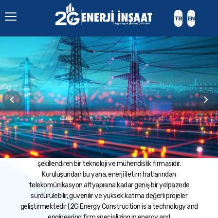
TR
EN
2G Enerji İnşaat enerji ve telekomünikasyon altyapı
hizmetlerinde uzmanlaşmış, sektörün dinamiklerini
şekillendiren bir teknoloji ve mühendislik firmasıdır.
Kuruluşundan bu yana, enerji iletim hatlarından
telekomünikasyon altyapısına kadar geniş bir yelpazede
sürdürülebilir, güvenilir ve yüksek katma değerli projeler
geliştirmektedir (2G Energy Construction is a technology and
engineering firm specializing in energy and