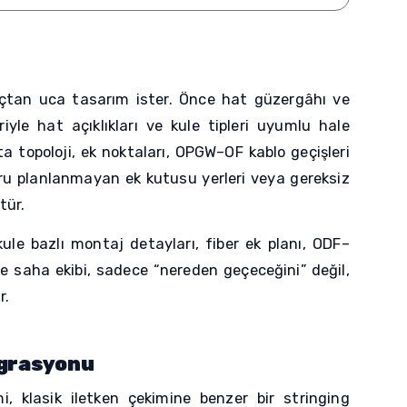
 uçtan uca tasarım ister. Önce hat güzergâhı ve
iyle hat açıklıkları ve kule tipleri uyumlu hale
a topoloji, ek noktaları, OPGW–OF kablo geçişleri
ru planlanmayan ek kutusu yerleri veya gereksiz
tür.
kule bazlı montaj detayları, fiber ek planı, ODF–
de saha ekibi, sadece “nereden geçeceğini” değil,
r.
egrasyonu
, klasik iletken çekimine benzer bir stringing