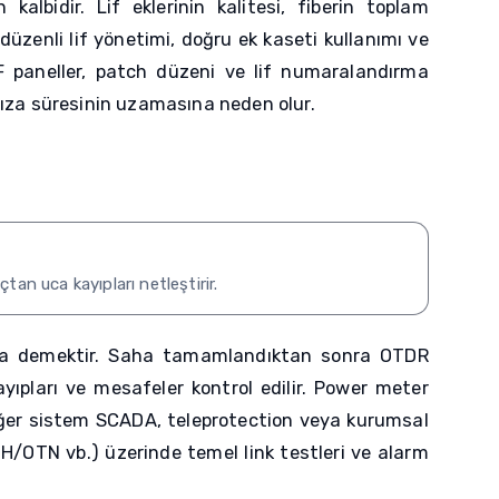
kalbidir. Lif eklerinin kalitesi, fiberin toplam
üzenli lif yönetimi, doğru ek kaseti kullanımı ve
 paneller, patch düzeni ve lif numaralandırma
arıza süresinin uzamasına neden olur.
tan uca kayıpları netleştirir.
ma demektir. Saha tamamlandıktan sonra OTDR
yıpları ve mesafeler kontrol edilir. Power meter
 Eğer sistem SCADA, teleprotection veya kurumsal
SDH/OTN vb.) üzerinde temel link testleri ve alarm