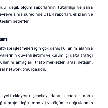
du” değil; ölçüm raporlarının tutarlılığı ve saha
 devreye alma sürecinde OTDR raporları, ek planı ve
eslim hedefler.
arı
ltyapı işletmeleri için çok geniş kullanım alanına
llerinin güvenli iletimi ve kurum içi data trafiği
ullanım amaçları; trafo merkezleri arası iletişim,
sal network omurgasıdır.
iyeti ekleyerek şebekeyi daha izlenebilir, daha
doğru proje, doğru montaj ve ölçümle doğrulanmış