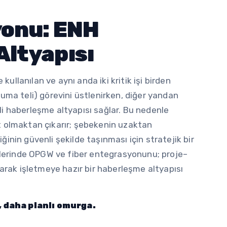
yonu: ENH
ltyapısı
kullanılan ve aynı anda iki kritik işi birden
oruma teli) görevini üstlenirken, diğer yandan
eli haberleşme altyapısı sağlar. Bu nedenle
hat olmaktan çıkarır; şebekenin uzaktan
iğinin güvenli şekilde taşınması için stratejik bir
elerinde OPGW ve fiber entegrasyonunu; proje–
arak işletmeye hazır bir haberleşme altyapısı
 daha planlı omurga.