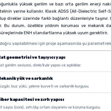
unlukla yüksek gerilim ve bazı orta gerilim enerji nak
elinin yerine kullanılır. Klasik ADSS (All-Dielectric Sel
lup direkler üzerinde farklı bağlantı düzenleriyle taşınır.
ır. Bu durum, özellikle yıldırım koruması ve mekanik 
süreçlerinde ENH standartlarına yüksek uyum gerektirir.
doğru yapılabilmesi için proje aşamasında şu parametreler b
at geometrisi ve taşıyıcı yapı
at gerilim seviyesi, direk/kule yapısı ve açıklıklar.
ekanik yük ve sarkanlık
üzgâr, buz yükü, çekme kuvveti ve sarkanlık kurgusu.
iber kapasitesi ve zırh yapısı
if sayısı (core), zırh/dış ortam dayanımı ve koruma kurgusu.