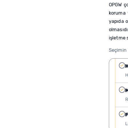
OPGW çoğ
koruma t
yapıda o
olmasıd
işletme 
Seçimin 
H
H
M
R
F
L