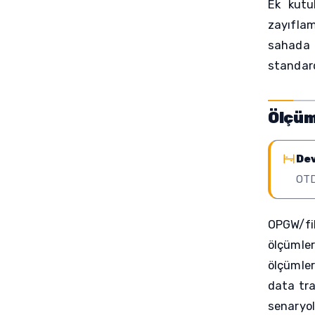
Ek kutul
zayıflam
sahada 
standard
Ölçüm
Dev
OTDR
OPGW/fi
ölçümler
ölçümler
data tra
senaryolar