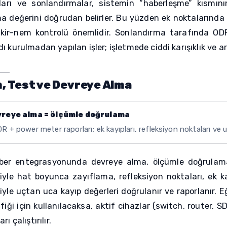
arı ve sonlandırmalar, sistemin “haberleşme” kısmının 
a değerini doğrudan belirler. Bu yüzden ek noktalarında d
kir–nem kontrolü önemlidir. Sonlandırma tarafında ODF
ı kurulmadan yapılan işler; işletmede ciddi karışıklık ve 
, Test ve Devreye Alma
reye alma = ölçümle doğrulama
 + power meter raporları; ek kayıpları, refleksiyon noktaları ve uç
ber entegrasyonunda devreye alma, ölçümle doğrula
iyle hat boyunca zayıflama, refleksiyon noktaları, ek ka
iyle uçtan uca kayıp değerleri doğrulanır ve raporlanır.
fiği için kullanılacaksa, aktif cihazlar (switch, router, 
ı çalıştırılır.