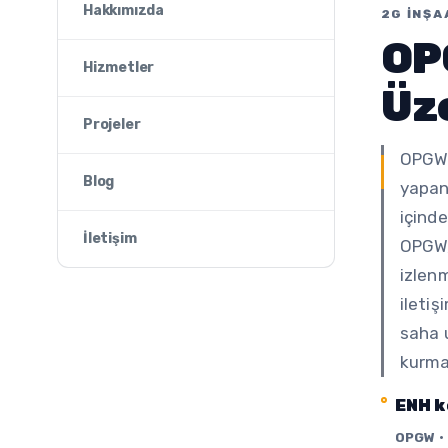
Hakkımızda
2G İNŞA
OP
Hizmetler
Üz
Projeler
OPGW (
Blog
yapan 
içinde
İletişim
OPGW, 
izlenm
ileti
saha 
kurma
ENH k
OPGW • 