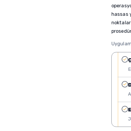
operasyo
hassas y
noktalar
prosedür
Uygulama
Ç
E
D
A
E
J