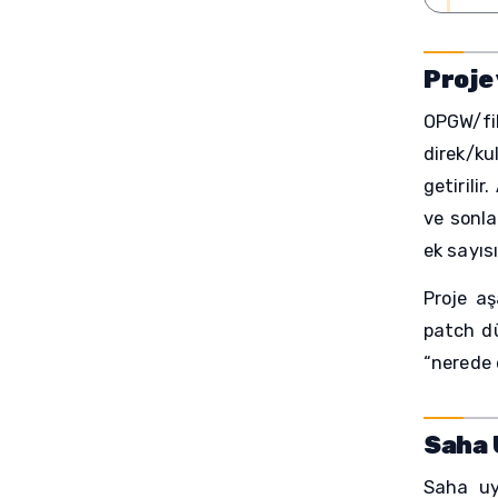
Proje
OPGW/fib
direk/ku
getirili
ve sonla
ek sayıs
Proje aş
patch dü
“nerede e
Saha 
Saha uy