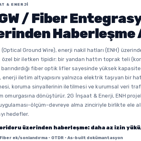
AT & ENERJI
GW / Fiber Entegras
erinden Haberleşme A
Optical Ground Wire), enerji nakil hatları (ENH) üzerinde 
özel bir iletken tipidir: bir yandan hattın toprak teli (k
 barındırdığı fiber optik lifler sayesinde yüksek kapasit
enerji iletim altyapısını yalnızca elektrik taşıyan bir 
esi, koruma sinyallerinin iletilmesi ve kurumsal veri traf
şim omurgasına dönüştürür. 2G İnşaat & Enerji, ENH proj
uygulaması–ölçüm–devreye alma zinciriyle birlikte ele al
yı hedefler.
oridoru üzerinden haberleşme: daha az izin yükü,
Fiber ek/sonlandırma • OTDR • As-built dokümantasyon