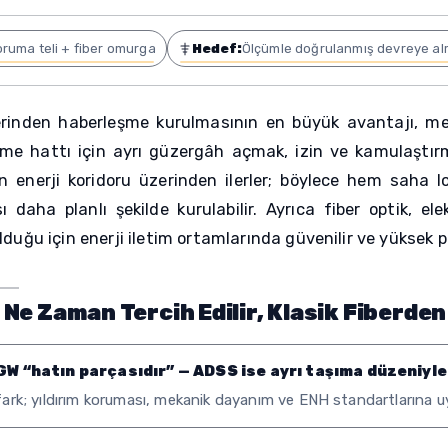
oruma teli + fiber omurga
Hedef:
Ölçümle doğrulanmış devreye a
inden haberleşme kurulmasının en büyük avantajı, mevc
me hattı için ayrı güzergâh açmak, izin ve kamulaştırma
an enerji koridoru üzerinden ilerler; böylece hem saha l
 daha planlı şekilde kurulabilir. Ayrıca fiber optik, el
lduğu için enerji iletim ortamlarında güvenilir ve yüksek
Ne Zaman Tercih Edilir, Klasik Fiberden
W “hatın parçasıdır” — ADSS ise ayrı taşıma düzeniyle
fark; yıldırım koruması, mekanik dayanım ve ENH standartlarına uy