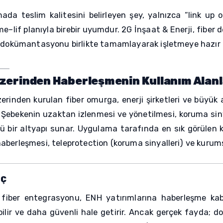
da teslim kalitesini belirleyen şey, yalnızca “link up ol
me–lif planıyla birebir uyumdur. 2G İnşaat & Enerji, fiber
 dokümantasyonu birlikte tamamlayarak işletmeye hazır t
zerinden Haberleşmenin Kullanım Alanl
rinden kurulan fiber omurga, enerji şirketleri ve büyük a
. Şebekenin uzaktan izlenmesi ve yönetilmesi, koruma sinya
lü bir altyapı sunar. Uygulama tarafında en sık görülen k
berleşmesi, teleprotection (koruma sinyalleri) ve kurum
UÇ
iber entegrasyonu, ENH yatırımlarına haberleşme kabil
bilir ve daha güvenli hale getirir. Ancak gerçek fayda; 