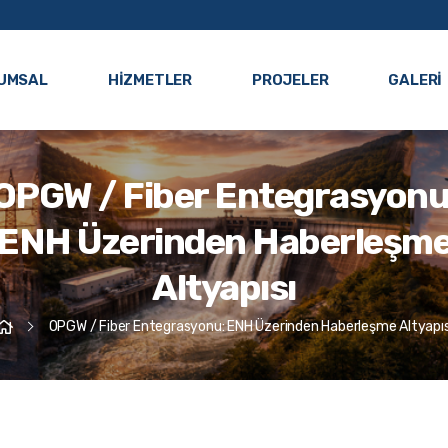
UMSAL
HIZMETLER
PROJELER
GALERI
OPGW / Fiber Entegrasyonu
ENH Üzerinden Haberleşm
Altyapısı
OPGW / Fiber Entegrasyonu: ENH Üzerinden Haberleşme Altyapıs