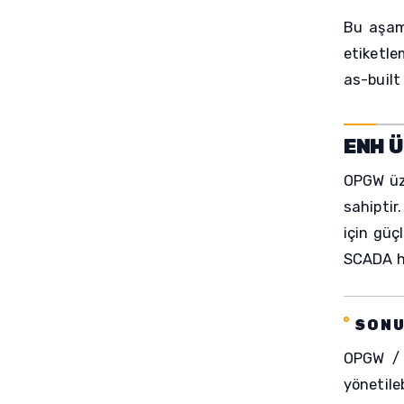
Bu aşama
etiketle
as-built
ENH Ü
OPGW üze
sahiptir
için güç
SCADA ha
SON
OPGW / f
yönetile