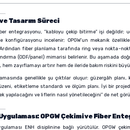
 ve Tasarım Süreci
er entegrasyonu, “kabloyu çekip bitirme” işi değildir;
le konfigürasyonu incelenir; OPGW’un mekanik özellikler
r. Ardından fiber planlama tarafında ring veya nokta–nokt
ndırma (ODF/panel) mimarisi belirlenir. Bu aşamada doğ
ı, hem zayıflamayı artırır hem de ileride bakım riskini büyü
amasında genellikle şu çıktılar oluşur: güzergâh planı, 
zeni, etiketleme standardı ve ölçüm planı. İyi bir proje
k yapılacağını ve liflerin nasıl yönetileceğini” de net görü
Uygulaması: OPGW Çekimi ve Fiber Ent
gulaması ENH disiplinine bağlı yürütülür. OPGW çekimi