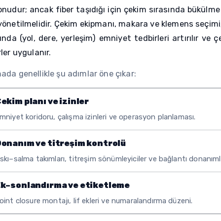
nudur; ancak fiber taşıdığı için çekim sırasında bükülme 
önetilmelidir. Çekim ekipmanı, makara ve klemens seçimi; 
ında (yol, dere, yerleşim) emniyet tedbirleri artırılır v
ler uygulanır.
da genellikle şu adımlar öne çıkar:
ekim planı ve izinler
mniyet koridoru, çalışma izinleri ve operasyon planlaması.
onanım ve titreşim kontrolü
skı–salma takımları, titreşim sönümleyiciler ve bağlantı donanımla
k–sonlandırma ve etiketleme
oint closure montajı, lif ekleri ve numaralandırma düzeni.