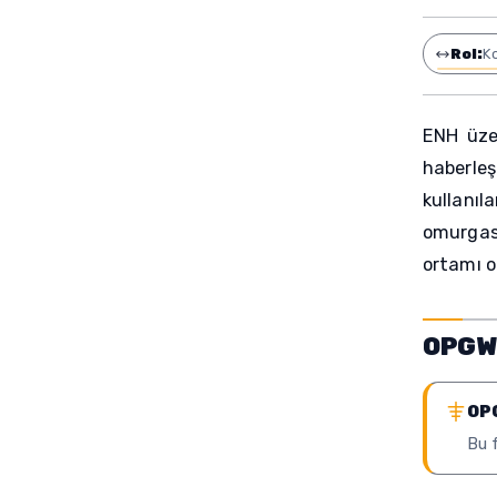
Rol:
K
ENH üzer
haberleş
kullanıl
omurgası
ortamı o
OPGW 
OPG
Bu 