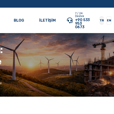
7 / 24
Destek
+90 533
BLOG
İLETIŞIM
TR
EN
953
0673
:
e
ı