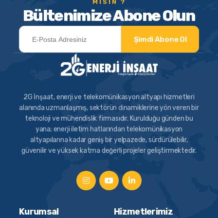
MISIN ?
Bültenimize Abone Olun
Şimdi Abone Ol
2G İnşaat, enerji ve telekomünikasyon altyapı hizmetleri
alanında uzmanlaşmış, sektörün dinamiklerine yön veren bir
teknoloji ve mühendislik firmasıdır. Kurulduğu günden bu
yana; enerji iletim hatlarından telekomünikasyon
altyapılarına kadar geniş bir yelpazede, sürdürülebilir,
güvenilir ve yüksek katma değerli projeler geliştirmektedir.
Kurumsal
Hizmetlerimiz