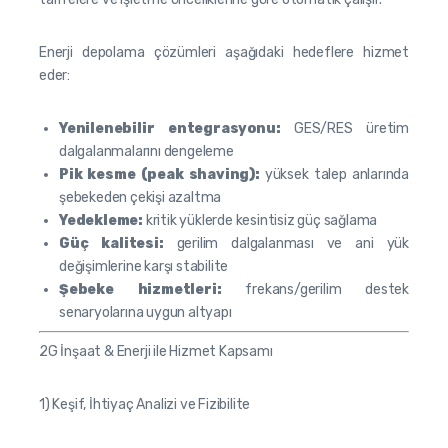
Enerji depolama çözümleri aşağıdaki hedeflere hizmet
eder:
Yenilenebilir entegrasyonu:
GES/RES üretim
dalgalanmalarını dengeleme
Pik kesme (peak shaving):
yüksek talep anlarında
şebekeden çekişi azaltma
Yedekleme:
kritik yüklerde kesintisiz güç sağlama
Güç kalitesi:
gerilim dalgalanması ve ani yük
değişimlerine karşı stabilite
Şebeke hizmetleri:
frekans/gerilim destek
senaryolarına uygun altyapı
2G İnşaat & Enerji ile Hizmet Kapsamı
1) Keşif, İhtiyaç Analizi ve Fizibilite