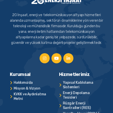
2G İnşaat, enerji ve telekomünikasyon altyapı hizmetleri
alanında uzmanlaşmış, sektörün dinamiklerine yön veren bir
teknoloji ve mühendislik firmasıdır. Kurulduğu günden bu
yana; enerji iletim hatlarından telekomünikasyon
altyapılarına kadar geniş bir yelpazede, sürdürülebilir,
güvenilir ve yüksek katma değerli projeler geliştirmektedir.
Kurumsal
Hizmetlerimiz
Hakkımızda
Yapısal Kablolama
Sistemleri
Misyon & Vizyon
Enerji Depolama
KVKK ve Aydınlatma
Tesisleri
Metni
Rüzgâr Enerji
Santralleri (RES)