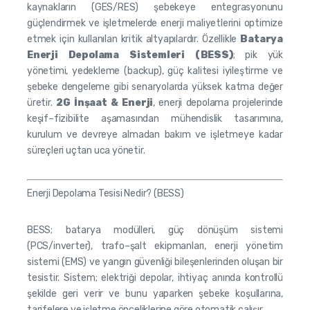
kaynakların (GES/RES) şebekeye entegrasyonunu
güçlendirmek ve işletmelerde enerji maliyetlerini optimize
etmek için kullanılan kritik altyapılardır. Özellikle
Batarya
Enerji Depolama Sistemleri (BESS)
; pik yük
yönetimi, yedekleme (backup), güç kalitesi iyileştirme ve
şebeke dengeleme gibi senaryolarda yüksek katma değer
üretir.
2G İnşaat & Enerji
, enerji depolama projelerinde
keşif–fizibilite aşamasından mühendislik tasarımına,
kurulum ve devreye almadan bakım ve işletmeye kadar
süreçleri uçtan uca yönetir.
Enerji Depolama Tesisi Nedir? (BESS)
BESS; batarya modülleri, güç dönüşüm sistemi
(PCS/inverter), trafo–şalt ekipmanları, enerji yönetim
sistemi (EMS) ve yangın güvenliği bileşenlerinden oluşan bir
tesistir. Sistem; elektriği depolar, ihtiyaç anında kontrollü
şekilde geri verir ve bunu yaparken şebeke koşullarına,
tarifelere ve işletme önceliklerine göre otomatik çalışır.