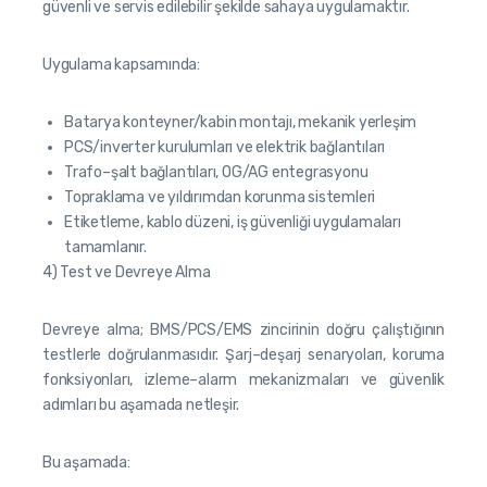
güvenli ve servis edilebilir şekilde sahaya uygulamaktır.
Uygulama kapsamında:
Batarya konteyner/kabin montajı, mekanik yerleşim
PCS/inverter kurulumları ve elektrik bağlantıları
Trafo–şalt bağlantıları, OG/AG entegrasyonu
Topraklama ve yıldırımdan korunma sistemleri
Etiketleme, kablo düzeni, iş güvenliği uygulamaları
tamamlanır.
4) Test ve Devreye Alma
Devreye alma; BMS/PCS/EMS zincirinin doğru çalıştığının
testlerle doğrulanmasıdır. Şarj–deşarj senaryoları, koruma
fonksiyonları, izleme–alarm mekanizmaları ve güvenlik
adımları bu aşamada netleşir.
Bu aşamada: