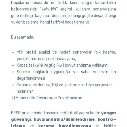
Depolama tesisinde en kritik konu; doğru kapasitenin
belirlenmesidir. “kWh–kW” seçimi, kullanım senaryosuna
göre netleşir: kaç saat depolama, hangi güçte deşarj, hangi
yükleri besleme, hangi tarifeyi hedefleme vb.
Bu aşamada:
Yük profili analizi ve hedef senaryolar (pik kesme,
yedekleme, enerji optimizasyonu)
Kapasite (kWh) ve güç (kW) boyutlandırma yaklaşımı
Şebeke bağlantı uygunluğu ve saha yerleşim ön
değerlendirmesi
Yatırım geri dönüş (ROI) ve işletme stratejisi çerçevesi
hazırlanır.
2) Mühendislik Tasarımı ve Projelendirme
BESS projelerinde tasarım; elektrik altyapısı kadar
yangın
güvenliği
,
havalandırma/iklimlendirme
,
kontrol–
izleme
ve
koruma koordinasyonu
ile birlikte