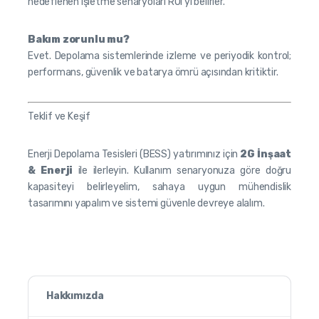
hedeflenen işletme senaryoları ROI’yi belirler.
Bakım zorunlu mu?
Evet. Depolama sistemlerinde izleme ve periyodik kontrol;
performans, güvenlik ve batarya ömrü açısından kritiktir.
Teklif ve Keşif
Enerji Depolama Tesisleri (BESS) yatırımınız için
2G İnşaat
& Enerji
ile ilerleyin. Kullanım senaryonuza göre doğru
kapasiteyi belirleyelim, sahaya uygun mühendislik
tasarımını yapalım ve sistemi güvenle devreye alalım.
Hakkımızda