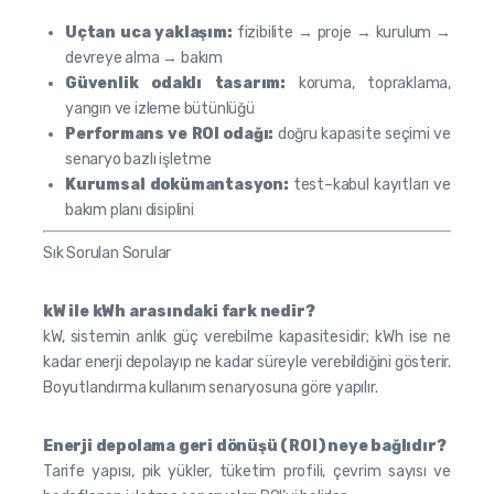
Uçtan uca yaklaşım:
fizibilite → proje → kurulum →
devreye alma → bakım
Güvenlik odaklı tasarım:
koruma, topraklama,
yangın ve izleme bütünlüğü
Performans ve ROI odağı:
doğru kapasite seçimi ve
senaryo bazlı işletme
Kurumsal dokümantasyon:
test–kabul kayıtları ve
bakım planı disiplini
Sık Sorulan Sorular
kW ile kWh arasındaki fark nedir?
kW, sistemin anlık güç verebilme kapasitesidir; kWh ise ne
kadar enerji depolayıp ne kadar süreyle verebildiğini gösterir.
Boyutlandırma kullanım senaryosuna göre yapılır.
Enerji depolama geri dönüşü (ROI) neye bağlıdır?
Tarife yapısı, pik yükler, tüketim profili, çevrim sayısı ve