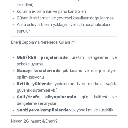
trendleri)
Koruma ekipmanları ve pano kontrolleri
Güvenlik sistemleri ve çevresel koşulların doğrulanması
Arıza önleyici bakım yaklaşımı ve hızlı müdahale planı
sunulur.
Enerji Depolama Nerelerde Kullanılır?
GES/RES projelerinde
üretim dengeleme ve
şebeke uyumu
Sanayi tesislerinde
pik kesme ve enerji maliyet
optimizasyonu
Kritik yüklerde
yedekleme (veri merkezi, sağlık,
güvenlik sistemleri vb.)
Şalt/trafo altyapılarında
güç kalitesi ve
dengeleme senaryoları
Şantiye ve kampüslerde
yük yönetimi ve süreklilik
Neden 2G İnşaat & Enerji?